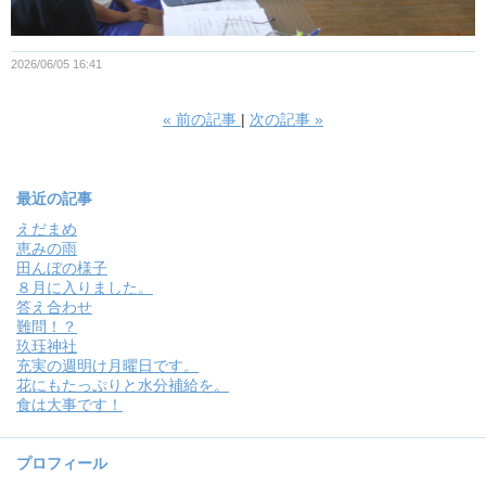
2026/06/05 16:41
«
前の記事
次の記事
»
最近の記事
えだまめ
恵みの雨
田んぼの様子
８月に入りました。
答え合わせ
難問！？
玖珏神社
充実の週明け月曜日です。
花にもたっぷりと水分補給を。
食は大事です！
プロフィール