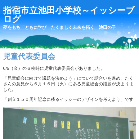
指宿市立池田小学校～イッシーブ
ログ
夢をもち ともに学び たくましく未来を拓く 池田の子
児童代表委員会
6/5（金）の６校時に児童代表委員会がありました。
「児童総会に向けて議題を決めよう」について話合いを進め、たく
さんの意見から６月１６日（火）にある児童総会の議題が決まりま
した。
「創立１５０周年記念に残るイッシーのデザインを考えよう」です