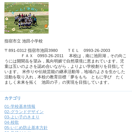
指宿市立 池田小学校
〒891-0312 指宿市池田3980 ＴＥＬ 0993-26-2003
ＦＡＸ 0993-26-2011 本校は，南に池田湖，その向こ
うには開聞岳を望み，風向明媚で自然環境に恵まれています。児
童は互いのよさを認め合いながら，よりよい学校創りを目指して
います。 米作りや伝統芸能の継承活動等，地域のよさを生かした
活動を取り入れ，本校の教育目標「夢をもち ともに学び たく
ましく未来を拓く 池田の子」の実現を目指しています。
カテゴリ
01-学校基本情報
02-グランドデザイン
03-よい子のきまり
04-校歌
05-いじめ防止基本方針