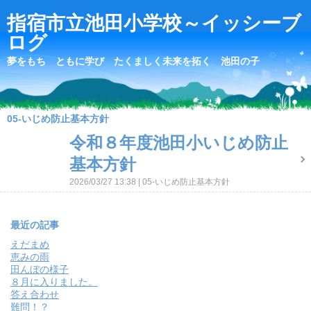
指宿市立池田小学校～イッシーブ
ログ
夢をもち ともに学び たくましく未来を拓く 池田の子
05-いじめ防止基本方針
令和８年度池田小いじめ防止
基本方針
2026/03/27 13:38
05-いじめ防止基本方針
最近の記事
えだまめ
恵みの雨
田んぼの様子
８月に入りました。
答え合わせ
難問！？