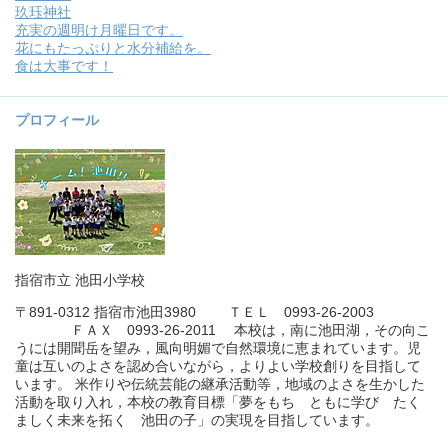
玖珏神社
充実の週明け月曜日です。
花にもたっぷりと水分補給を。
食は大事です！
プロフィール
指宿市立 池田小学校
〒891-0312 指宿市池田3980 ＴＥＬ 0993-26-2003
ＦＡＸ 0993-26-2011 本校は，南に池田湖，その向こ
うには開聞岳を望み，風向明媚で自然環境に恵まれています。児
童は互いのよさを認め合いながら，よりよい学校創りを目指して
います。 米作りや伝統芸能の継承活動等，地域のよさを生かした
活動を取り入れ，本校の教育目標「夢をもち ともに学び たく
ましく未来を拓く 池田の子」の実現を目指しています。