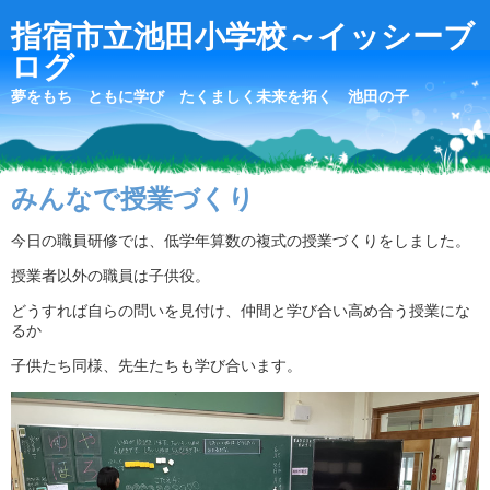
指宿市立池田小学校～イッシーブ
ログ
夢をもち ともに学び たくましく未来を拓く 池田の子
みんなで授業づくり
今日の職員研修では、低学年算数の複式の授業づくりをしました。
授業者以外の職員は子供役。
どうすれば自らの問いを見付け、仲間と学び合い高め合う授業にな
るか
子供たち同様、先生たちも学び合います。