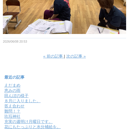
2026/06/08 20:53
«
前の記事
次の記事
»
最近の記事
えだまめ
恵みの雨
田んぼの様子
８月に入りました。
答え合わせ
難問！？
玖珏神社
充実の週明け月曜日です。
花にもたっぷりと水分補給を。