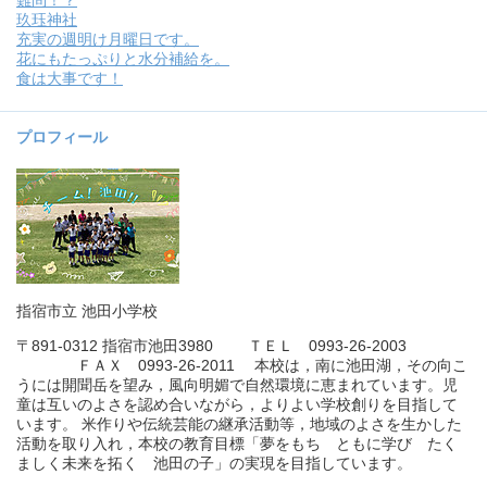
難問！？
玖珏神社
充実の週明け月曜日です。
花にもたっぷりと水分補給を。
食は大事です！
プロフィール
指宿市立 池田小学校
〒891-0312 指宿市池田3980 ＴＥＬ 0993-26-2003
ＦＡＸ 0993-26-2011 本校は，南に池田湖，その向こ
うには開聞岳を望み，風向明媚で自然環境に恵まれています。児
童は互いのよさを認め合いながら，よりよい学校創りを目指して
います。 米作りや伝統芸能の継承活動等，地域のよさを生かした
活動を取り入れ，本校の教育目標「夢をもち ともに学び たく
ましく未来を拓く 池田の子」の実現を目指しています。