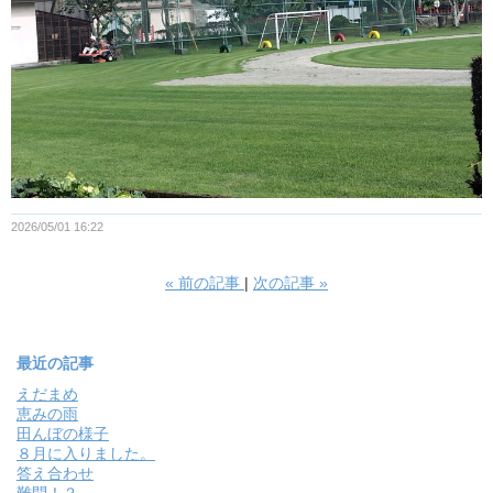
2026/05/01 16:22
«
前の記事
次の記事
»
最近の記事
えだまめ
恵みの雨
田んぼの様子
８月に入りました。
答え合わせ