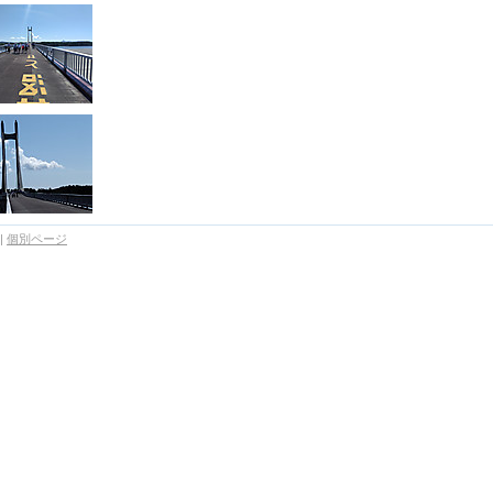
|
個別ページ