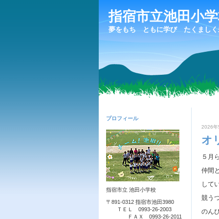
指宿市立池田小
夢をもち ともに学び たくましく
プロフィール
2026年
オ
５月
仲間
して
指宿市立 池田小学校
競う
〒891-0312 指宿市池田3980
ＴＥＬ 0993-26-2003
のん
ＦＡＸ 0993-26-2011