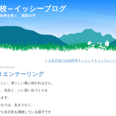
学校～イッシーブログ
未来を拓く 池田の子
« 入所式後の自由時間
|
メイン
|
ナイトウォーク
5月13日 (水)
リエンテーリング
らしい、清々しい風に吹かれながら、
と、先生と、いい思い出づくりを
います。
つもりは、あまりなく、
びり非日常を満喫している様子です