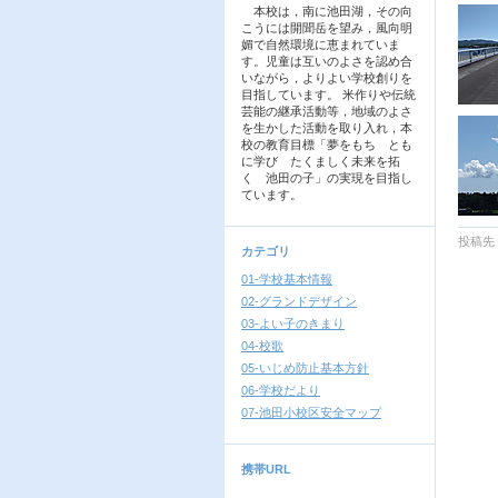
本校は，南に池田湖，その向
こうには開聞岳を望み，風向明
媚で自然環境に恵まれていま
す。児童は互いのよさを認め合
いながら，よりよい学校創りを
目指しています。 米作りや伝統
芸能の継承活動等，地域のよさ
を生かした活動を取り入れ，本
校の教育目標「夢をもち とも
に学び たくましく未来を拓
く 池田の子」の実現を目指し
ています。
投稿先
カテゴリ
01-学校基本情報
02-グランドデザイン
03-よい子のきまり
04-校歌
05-いじめ防止基本方針
06-学校だより
07-池田小校区安全マップ
携帯URL