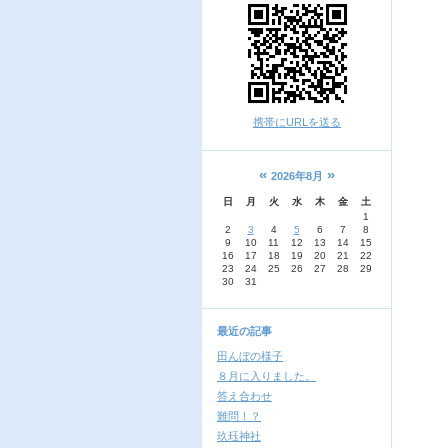
携帯にURLを送る
«
»
2026年8月
日
月
火
水
木
金
土
1
2
3
4
5
6
7
8
9
10
11
12
13
14
15
16
17
18
19
20
21
22
23
24
25
26
27
28
29
30
31
最近の記事
田んぼの様子
８月に入りました。
答え合わせ
難問！？
玖珏神社