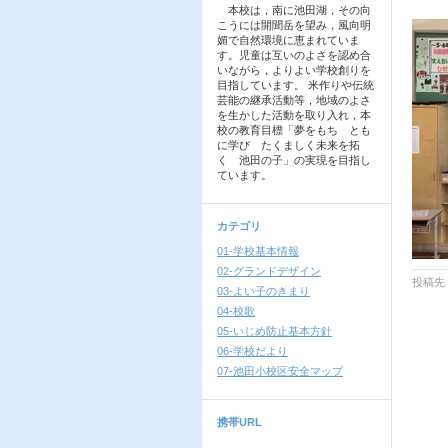
本校は，南に池田湖，その向
こうには開聞岳を望み，風向明
媚で自然環境に恵まれていま
す。児童は互いのよさを認め合
いながら，よりよい学校創りを
目指しています。 米作りや伝統
芸能の継承活動等，地域のよさ
を生かした活動を取り入れ，本
校の教育目標「夢をもち とも
に学び たくましく未来を拓
く 池田の子」の実現を目指し
ています。
カテゴリ
01-学校基本情報
02-グランドデザイン
投稿先
03-よい子のきまり
04-校歌
05-いじめ防止基本方針
06-学校だより
07-池田小校区安全マップ
携帯URL