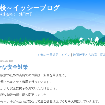
学校～イッシーブログ
未来を拓く 池田の子
« 春の一日遠足
|
メイン
|
放課後子ども教室 開講
5月19日 (火)
全な安全対策
物設営のための高所での作業は、安全を最優先に、
一組・ヘルメット着用で行っています。
後、より安全に掲示を見ていただけるよう、
場所を階段の踊り場へ変更しました。
からも、子どもたちが安心して過ごせる環境づくりを大切にしていきます。