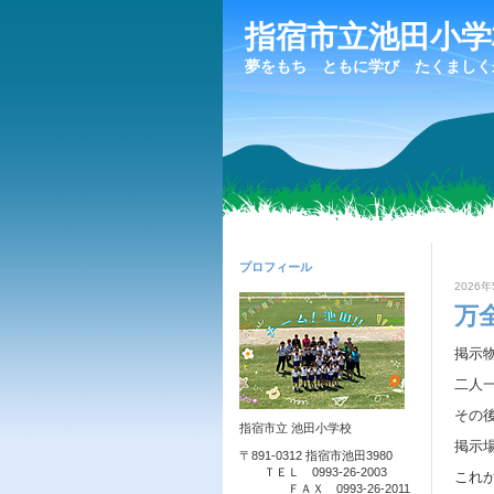
指宿市立池田小
夢をもち ともに学び たくましく
プロフィール
2026年
万
掲示
二人
その
指宿市立 池田小学校
掲示
〒891-0312 指宿市池田3980
ＴＥＬ 0993-26-2003
これ
ＦＡＸ 0993-26-2011