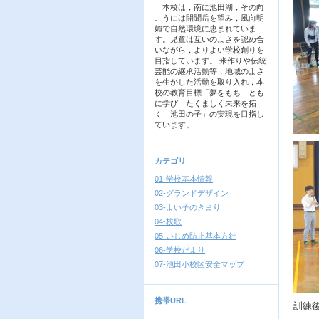
本校は，南に池田湖，その向
こうには開聞岳を望み，風向明
媚で自然環境に恵まれていま
す。児童は互いのよさを認め合
いながら，よりよい学校創りを
目指しています。 米作りや伝統
芸能の継承活動等，地域のよさ
を生かした活動を取り入れ，本
校の教育目標「夢をもち とも
に学び たくましく未来を拓
く 池田の子」の実現を目指し
ています。
カテゴリ
01-学校基本情報
02-グランドデザイン
03-よい子のきまり
04-校歌
05-いじめ防止基本方針
06-学校だより
07-池田小校区安全マップ
携帯URL
訓練