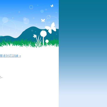
審者対応訓練 »
た。