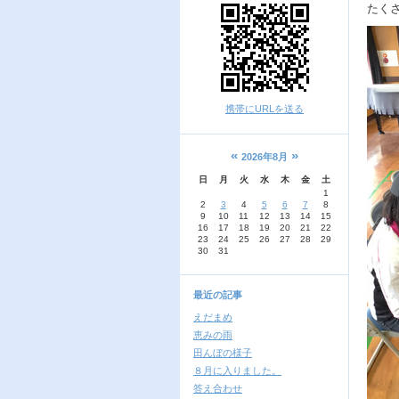
たく
携帯にURLを送る
«
»
2026年8月
日
月
火
水
木
金
土
1
2
3
4
5
6
7
8
9
10
11
12
13
14
15
16
17
18
19
20
21
22
23
24
25
26
27
28
29
30
31
最近の記事
えだまめ
恵みの雨
田んぼの様子
８月に入りました。
答え合わせ