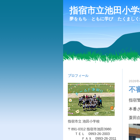
指宿市立池田小
夢をもち ともに学び たくましく
プロフィール
2026年
不
指宿
本番
蓑田
指宿市立 池田小学校
〒891-0312 指宿市池田3980
ＴＥＬ 0993-26-2003
ＦＡＸ 0993-26-2011