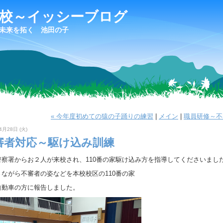
学校～イッシーブログ
未来を拓く 池田の子
« 今年度初めての猿の子踊りの練習
|
メイン
|
職員研修～不
4月28日 (火)
審者対応～駆け込み訓練
警察署からお２人が来校され、110番の家駆け込み方を指導してくださいまし
さながら不審者の姿などを本校校区の110番の家
自動車の方に報告しました。