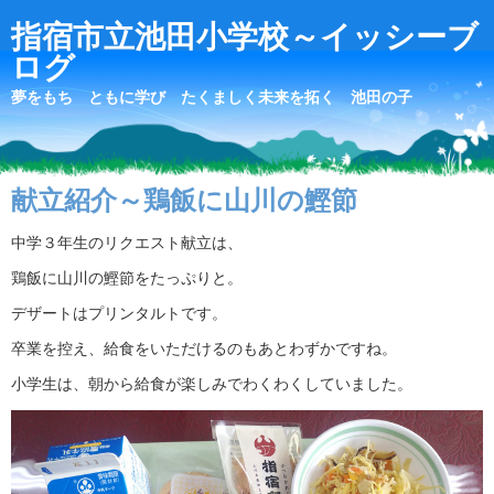
指宿市立池田小学校～イッシーブ
ログ
夢をもち ともに学び たくましく未来を拓く 池田の子
献立紹介～鶏飯に山川の鰹節
中学３年生のリクエスト献立は、
鶏飯に山川の鰹節をたっぷりと。
デザートはプリンタルトです。
卒業を控え、給食をいただけるのもあとわずかですね。
小学生は、朝から給食が楽しみでわくわくしていました。