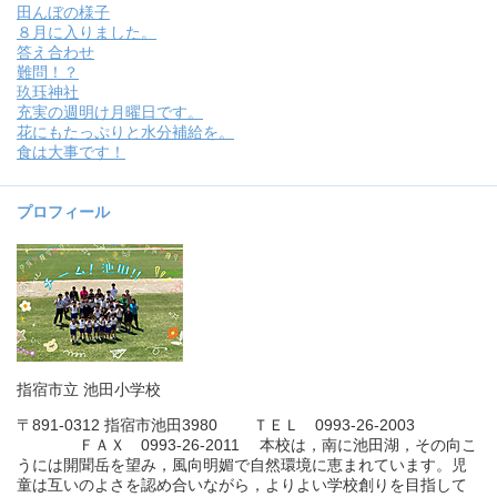
田んぼの様子
８月に入りました。
答え合わせ
難問！？
玖珏神社
充実の週明け月曜日です。
花にもたっぷりと水分補給を。
食は大事です！
プロフィール
指宿市立 池田小学校
〒891-0312 指宿市池田3980 ＴＥＬ 0993-26-2003
ＦＡＸ 0993-26-2011 本校は，南に池田湖，その向こ
うには開聞岳を望み，風向明媚で自然環境に恵まれています。児
童は互いのよさを認め合いながら，よりよい学校創りを目指して