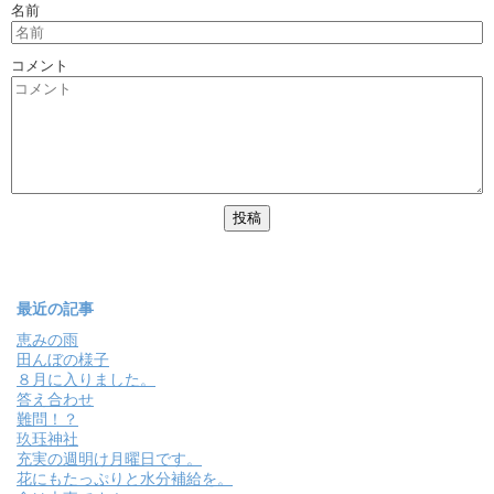
名前
コメント
最近の記事
恵みの雨
田んぼの様子
８月に入りました。
答え合わせ
難問！？
玖珏神社
充実の週明け月曜日です。
花にもたっぷりと水分補給を。