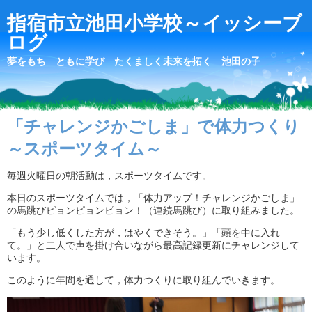
指宿市立池田小学校～イッシーブ
ログ
夢をもち ともに学び たくましく未来を拓く 池田の子
「チャレンジかごしま」で体力つくり
～スポーツタイム～
毎週火曜日の朝活動は，スポーツタイムです。
本日のスポーツタイムでは，「体力アップ！チャレンジかごしま」
の馬跳びピョンピョンピョン！（連続馬跳び）に取り組みました。
「もう少し低くした方が，はやくできそう。」「頭を中に入れ
て。」と二人で声を掛け合いながら最高記録更新にチャレンジして
います。
このように年間を通して，体力つくりに取り組んでいきます。